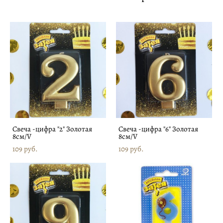
Свеча -цифра "2" Золотая
Свеча -цифра "6" Золотая
8см/V
8см/V
109 pуб.
109 pуб.