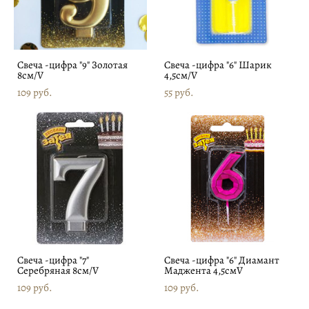
Свеча -цифра "9" Золотая
Свеча -цифра "6" Шарик
8см/V
4,5см/V
109 pуб.
55 pуб.
Свеча -цифра "7"
Свеча -цифра "6" Диамант
Серебряная 8см/V
Маджента 4,5смV
109 pуб.
109 pуб.