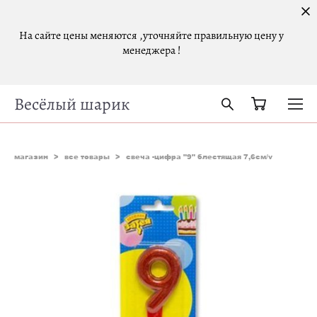
На сайте цены меняются ,уточняйте правильную цену у
менеджера !
Весёлый шарик
магазин
>
все товары
>
свеча -цифра "9" блестящая 7,6см/v