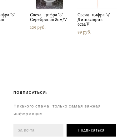
ифра "6"
Свеча -цифра "6"
Свеча -цифра "4"
ая
Серебряная 8см/V
Динозаврик
6см/V
109 pуб.
99 pуб.
ПОДПИСАТЬСЯ:
Никакого спама, только самая важная
информация.
Подписаться