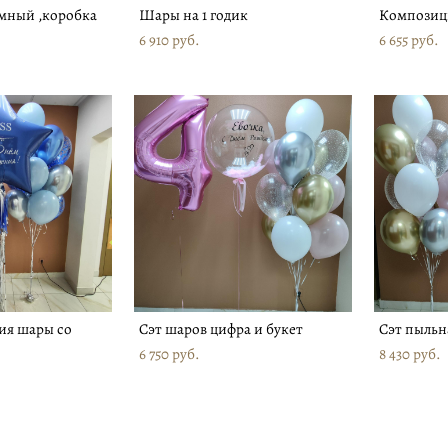
мный ,коробка
Шары на 1 годик
Композиц
6 910 pуб.
6 655 pуб.
ия шары со
Сэт шаров цифра и букет
Сэт пыльн
6 750 pуб.
8 430 pуб.