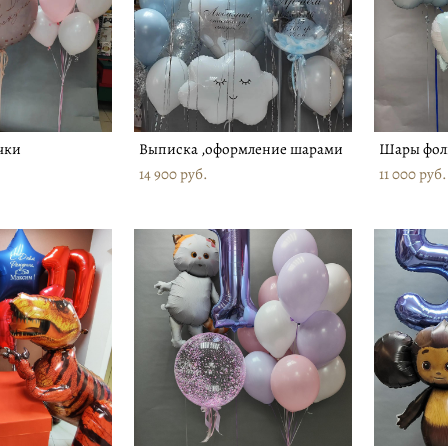
чки
Выписка ,оформление шарами
Шары фоль
14 900 pуб.
11 000 pуб.