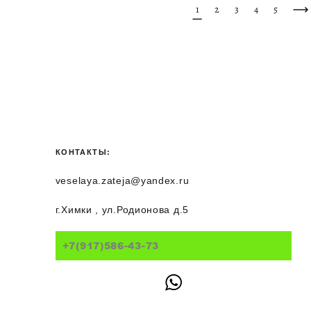
1
2
3
4
5
КОНТАКТЫ:
veselaya.zateja@yandex.ru
г.Химки , ул.Родионова д.5
+7(917)586-43-73