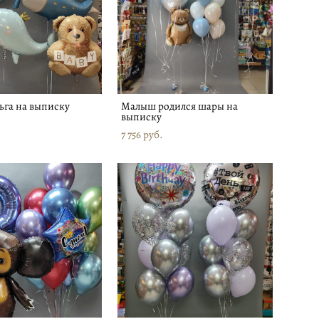
га на выписку
Малыш родился шары на
выписку
7 756 pуб.