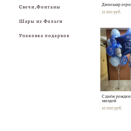
Динозавр огро
Свечи,Фонтаны
21 500 pуб.
Шары из Фольги
Упаковка подарков
С днём рожден
звездой
10 000 pуб.