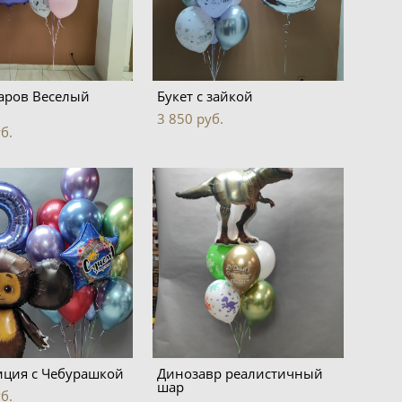
аров Веселый
Букет с зайкой
3 850 pуб.
б.
иция с Чебурашкой
Динозавр реалистичный
шар
б.