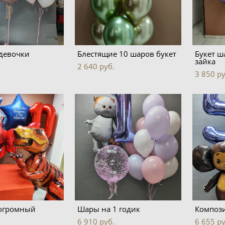
девочки
Блестящие 10 шаров букет
Букет ш
зайка
2 640 pуб.
3 850 pу
огромный
Шары на 1 годик
Композ
6 910 pуб.
6 655 pу