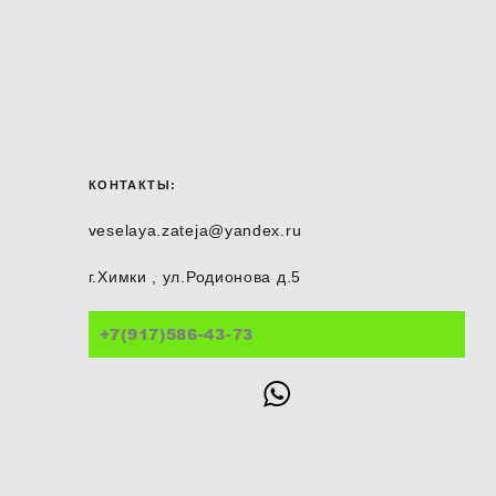
КОНТАКТЫ:
veselaya.zateja@yandex.ru
г.Химки , ул.Родионова д.5
+7(917)586-43-73