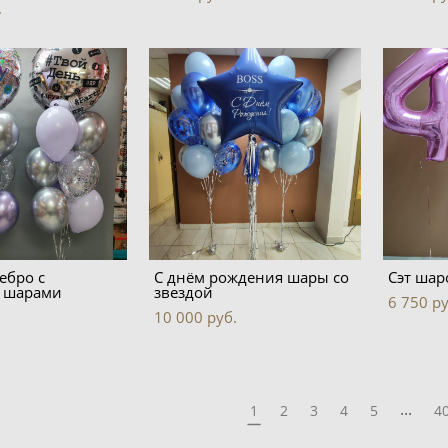
.
ебро с
С днём рождения шары со
Сэт шар
 шарами
звездой
6 750 pу
10 000 pуб.
...
1
2
3
4
5
4