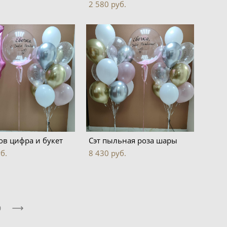
2 580 pуб.
ов цифра и букет
Сэт пыльная роза шары
б.
8 430 pуб.
0