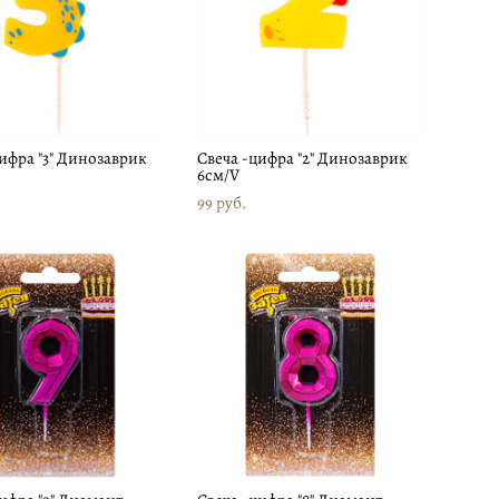
цифра "3" Динозаврик
Свеча -цифра "2" Динозаврик
6см/V
99 pуб.