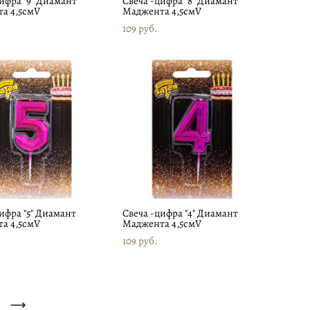
цифра "9" Диамант
Свеча -цифра "8" Диамант
а 4,5смV
Маджента 4,5смV
109 pуб.
ифра "5" Диамант
Свеча -цифра "4" Диамант
а 4,5смV
Маджента 4,5смV
109 pуб.