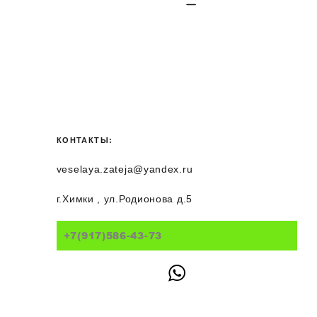
КОНТАКТЫ:
veselaya.zateja@yandex.ru
г.Химки , ул.Родионова д.5
+7(917)586-43-73