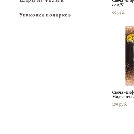
Шары из Фольги
Свеча -циф
6см/V
99 pуб.
Упаковка подарков
Свеча -циф
Маджента 
109 pуб.