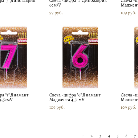
ра "5" Динозаврик
Свеча -цифра "1" Динозаврик
Свеча -
6см/V
Маджент
99 pуб.
109 pуб.
ра "7" Диамант
Свеча -цифра "6" Диамант
Свеча -ц
4,5смV
Маджента 4,5смV
Маджент
109 pуб.
109 pуб.
1
2
3
4
5
6
7