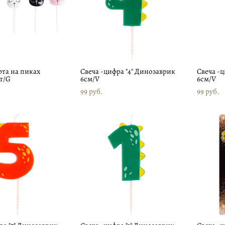
рта на пиках
Свеча -цифра "4" Динозаврик
Свеча -
т/G
6см/V
6см/V
99 pуб.
99 pуб.