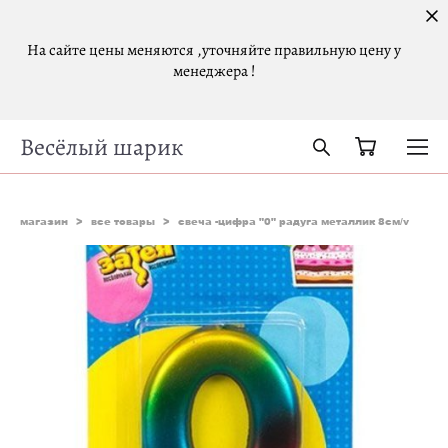
На сайте цены меняются ,уточняйте правильную цену у
менеджера !
Весёлый шарик
магазин
>
все товары
>
свеча -цифра "0" радуга металлик 8см/v