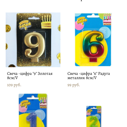
Свеча -цифра "9" Золотая
Свеча -цифра "6" Радуга
8см/V
металлик 8см/V
109 pуб.
99 pуб.