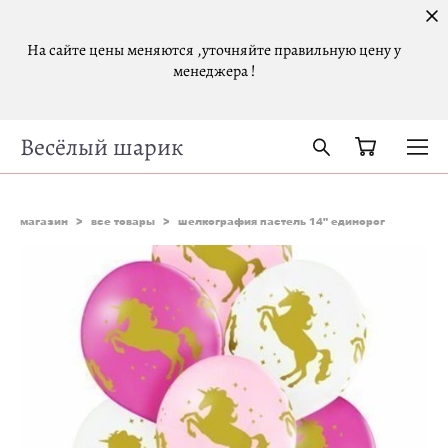
На сайте цены меняются ,уточняйте правильную цену у
менеджера !
Весёлый шарик
магазин
>
все товары
>
шелкография пастель 14" единорог