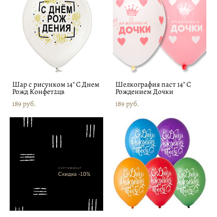
Шар с рисунком 14" С Днем
Шелкография паст 14" С
Рожд Конфет2цв
Рождением Дочки
189 pуб.
189 pуб.