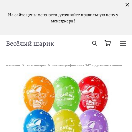
На сайте цены меняются ,уточняйте правильную цену у
менеджера !
Весёлый шарик
магазин
>
все товары
>
шелкография паст 14" с др котик в кепке