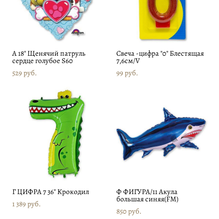
А 18" Щенячий патруль
Свеча -цифра "0" Блестящая
сердце голубое S60
7,6см/V
529 pуб.
99 pуб.
Г ЦИФРА 7 36" Крокодил
Ф ФИГУРА/11 Акула
большая синяя(FM)
1 389 pуб.
850 pуб.