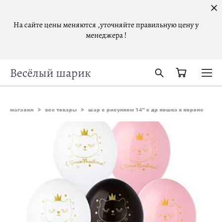
На сайте цены меняются ,уточняйте правильную цену у
менеджера !
Весёлый шарик
магазин
>
все товары
>
шар с рисунком 14" с др кошка в короне