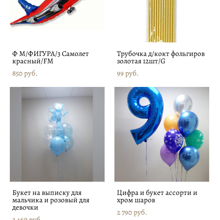
Ф М/ФИГУРА/3 Самолет
Трубочка д/кокт фольгиров
красный/FM
золотая 12шт/G
850 pуб.
99 pуб.
Букет на выписку для
Цифра и букет ассорти и
мальчика и розовый для
хром шаров
девочки
2 790 pуб.
3 460 pуб.