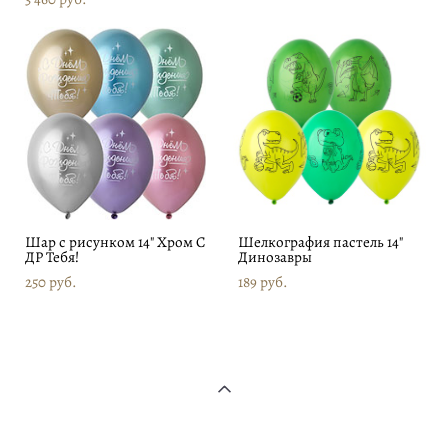
Шар с рисунком 14" Хром С
Шелкография пастель 14"
ДР Тебя!
Динозавры
250 pуб.
189 pуб.