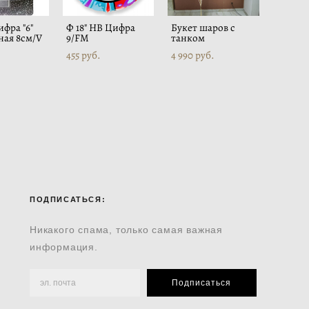
ифра "6"
Ф 18" HB Цифра
Букет шаров с
ная 8см/V
9/FM
танком
455 pуб.
4 990 pуб.
ПОДПИСАТЬСЯ:
Никакого спама, только самая важная
информация.
Подписаться