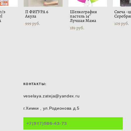
п/э
П ФИГУРА 6
Шелкография
Свеча -ц
el
Акула
пастель 14"
Серебря
А
Лучшая Мама
999 pуб.
109 pуб.
189 pуб.
КОНТАКТЫ:
veselaya.zateja@yandex.ru
г.Химки , ул.Родионова д.5
+7(917)586-43-73