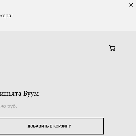
жера !
иньята Буум
390 pуб.
ДОБАВИТЬ В КОРЗИНУ