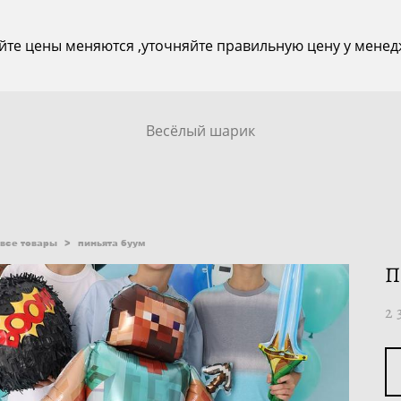
йте цены меняются ,уточняйте правильную цену у менед
Весёлый шарик
все товары
>
пиньята буум
П
2 