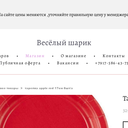
а сайте цены меняются ,уточняйте правильную цену у менеджера
Весёлый шарик
аров
•
Магазин
•
О магазине
•
Контакты
Публичная оферта
•
Вакансии
•
+7917-586-43-7
все товары
>
тарелка apple red 17см 8шт/a
Т
32