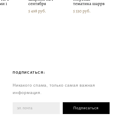
ми 1
сентября
тематика шаррв
5 498 pуб.
5 530 pуб.
ПОДПИСАТЬСЯ:
Никакого спама, только самая важная
информация.
Подписаться