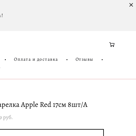
 !
•
Оплата и доставка
•
Отзывы
•
3
арелка Apple Red 17см 8шт/A
9 pуб.