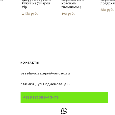
букет из 7 шаров
красным
подарка
vip
гномиком 4
680 pуб.
2 580 pуб.
490 pуб.
КОНТАКТЫ:
veselaya.zateja@yandex.ru
г.Химки , ул.Родионова д.5
+7(917)586-43-73