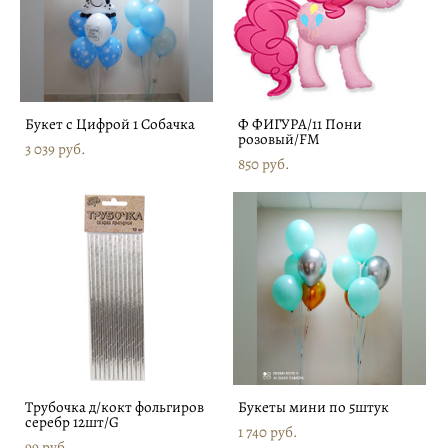
Букет с Цифрой 1 Собачка
Ф ФИГУРА/11 Пони
розовый/FM
3 039 pуб.
850 pуб.
Трубочка д/кокт фольгиров
Букеты мини по 5штук
серебр 12шт/G
1 740 pуб.
99 pуб.