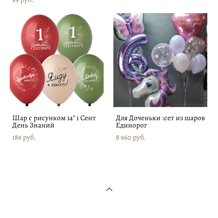
Шар с рисунком 14" 1 Сент
Для Доченьки :сет из шаров
День Знаний
Единорог
189 pуб.
8 960 pуб.