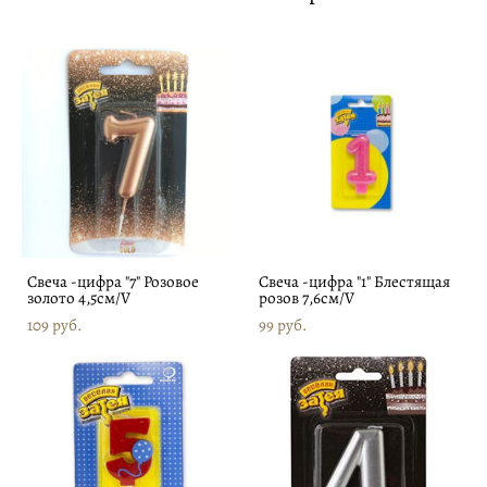
Свеча -цифра "7" Розовое
Свеча -цифра "1" Блестящая
золото 4,5см/V
розов 7,6см/V
109 pуб.
99 pуб.