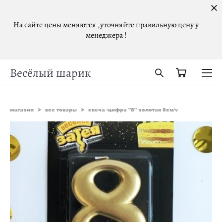
На сайте цены меняются ,уточняйте правильную цену у
менеджера !
Весёлый шарик
магазин
>
все товары
>
свеча -цифра "8" золотая 8см/v