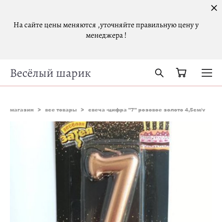
На сайте цены меняются ,уточняйте правильную цену у
менеджера !
Весёлый шарик
магазин
>
все товары
>
свеча -цифра "7" розовое золото 4,5см/v