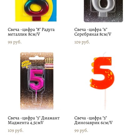
Свеча -цифра "8" Радуга
Свеча -цифра "6"
металлик 8см/V
Серебряная 8см/V
99 pуб.
109 pуб.
Свеча -цифра "5" Диамант
Свеча -цифра "5"
Маджента 4,5смV
Динозаврик 6см/V
109 pуб.
99 pуб.