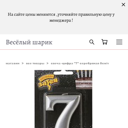
На сайте цены меняются ,уточняйте правильную цену у
менеджера !
Весёлый шарик
магазин
>
все товары
>
свеча -цифра "7" серебряная 8см/v