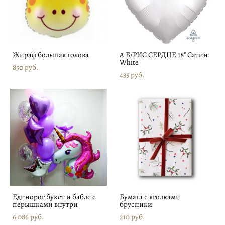
Жираф большая голова
А Б/РИС СЕРДЦЕ 18" Сатин
White
850 pуб.
435 pуб.
Единорог букет и баблс с
Бумага с ягодками
перышками внутри
брусники
6 086 pуб.
210 pуб.