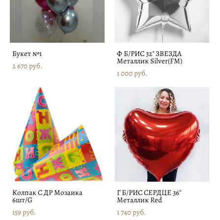
Букет №1
Ф Б/РИС 32" ЗВЕЗДА
Металлик Silver(FM)
2 670 pуб.
1 000 pуб.
Колпак С ДР Мозаика
Г Б/РИС СЕРДЦЕ 36"
6шт/G
Металлик Red
159 pуб.
1 740 pуб.