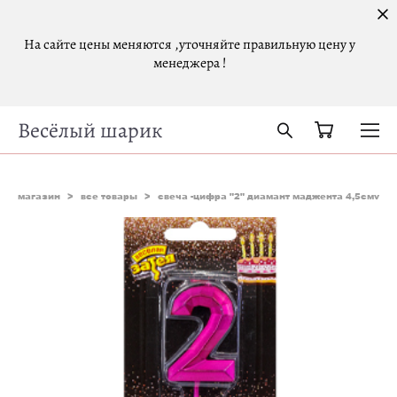
На сайте цены меняются ,уточняйте правильную цену у
менеджера !
Весёлый шарик
магазин
>
все товары
>
свеча -цифра "2" диамант маджента 4,5смv