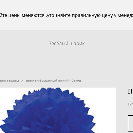
йте цены меняются ,уточняйте правильную цену у менед
Весёлый шарик
все товары
>
помпон бумажный синий 40см/g
П
12