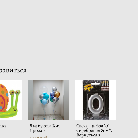
равиться
тка
Два букета Хит
Свеча -цифра "0"
Продаж
Серебряная 8см/V
Вернуться в
4 360 pуб.