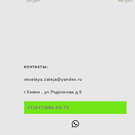
КОНТАКТЫ:
veselaya.zateja@yandex.ru
г.Химки , ул.Родионова д.5
+7(917)586-43-73