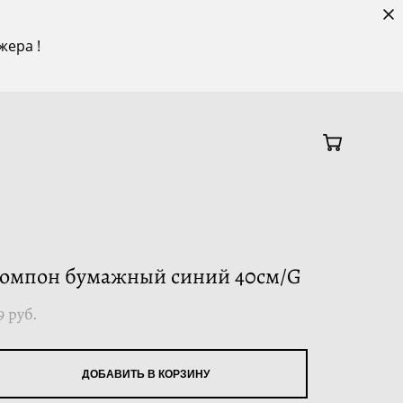
жера !
омпон бумажный синий 40см/G
9 pуб.
ДОБАВИТЬ В КОРЗИНУ