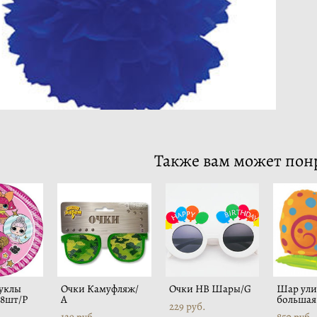
Также вам может пон
Куклы
Очки Камуфляж/
Очки HB Шары/G
Шар ули
 8шт/Р
А
большая
229 pуб.
129 pуб.
850 pуб.