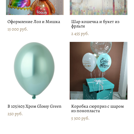
Оформление Лол и Мишка
Шар кошечка и букет из
фрльги
15 000 pуб.
2 455 pуб.
В 105/603 Хром Glossy Green
Коробка сюрприз с шаром
из понопласта
250 pуб.
5 300 pуб.