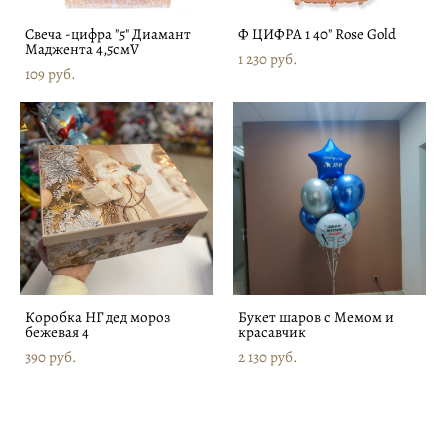
Свеча -цифра "5" Диамант
Ф ЦИФРА 1 40" Rose Gold
Маджента 4,5смV
1 230 pуб.
109 pуб.
Коробка НГ дед мороз
Букет шаров с Мемом и
бежевая 4
красавчик
390 pуб.
2 130 pуб.