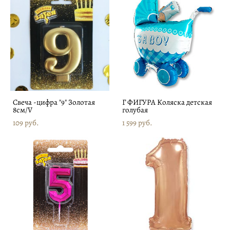
Свеча -цифра "9" Золотая
Г ФИГУРА Коляска детская
8см/V
голубая
109 pуб.
1 599 pуб.