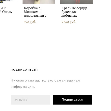
С ДР
Коробка с
Красные сердца
 Стиль
Мишками
букет для
плюшевыми 7
любимых
350 pуб.
5 340 pуб.
ПОДПИСАТЬСЯ:
Никакого спама, только самая важная
информация.
Подписаться