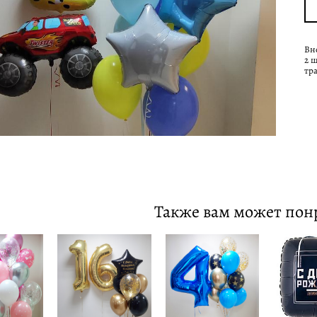
Вн
2 
тр
Также вам может пон