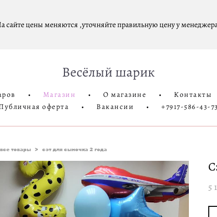
а сайте цены меняются ,уточняйте правильную цену у менеджера
Весёлый шарик
аров
•
Магазин
•
О магазине
•
Контакты
Публичная оферта
•
Вакансии
•
+7917-586-43-7
все товары
>
сэт для сыночка 2 года
С
5 