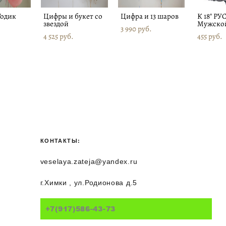
Годик
Цифры и букет со
Цифра и 13 шаров
К 18" РУ
звездой
Мужской
3 990 pуб.
4 525 pуб.
455 pуб.
КОНТАКТЫ:
veselaya.zateja@yandex.ru
г.Химки , ул.Родионова д.5
+7(917)586-43-73