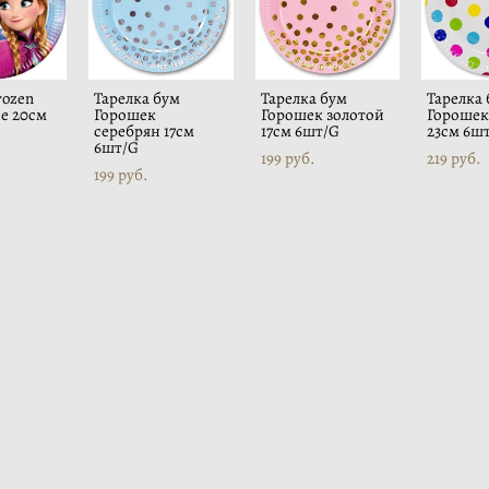
rozen
Тарелка бум
Тарелка бум
Тарелка
е 20см
Горошек
Горошек золотой
Горошек
серебрян 17см
17см 6шт/G
23см 6ш
6шт/G
199 pуб.
219 pуб.
199 pуб.