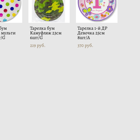
 бум
Тарелка бум
Тарелка 1-й ДР
 мульти
Камуфляж 23см
Девочка 25см
т/G
6шт/G
8шт/A
219 pуб.
370 pуб.