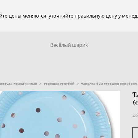
йте цены меняются ,уточняйте правильную цену у менед
Весёлый шарик
посуда праздничная
>
горошек голубой
>
тарелка бум горошек серебрян 
Т
6
26