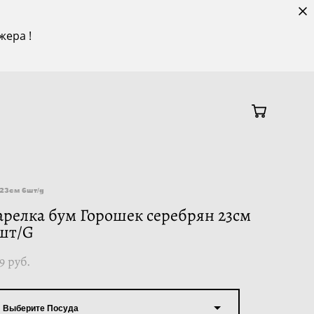
жера !
23см 6шт/g
арелка бум Горошек серебрян 23см
шт/G
9 pуб.
Выберите Посуда