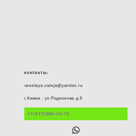
КОНТАКТЫ:
veselaya.zateja@yandex.ru
г.Химки , ул.Родионова д.5
+7(917)586-43-73