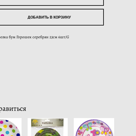
ДОБАВИТЬ В КОРЗИНУ
релка бум Горошек серебрян 23см 6шт/G
равиться