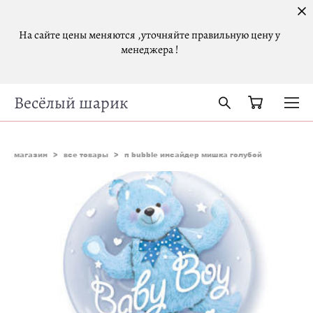
На сайте цены меняются ,уточняйте правильную цену у
менеджера !
Весёлый шарик
магазин
>
все товары
>
п bubble инсайдер мишка голубой