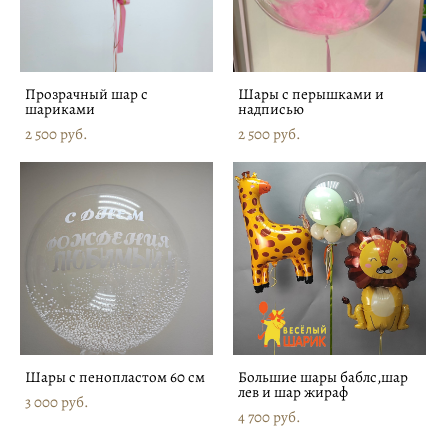
Прозрачный шар с
Шары с перышками и
шариками
надписью
2 500 pуб.
2 500 pуб.
Шары с пенопластом 60 см
Большие шары баблс,шар
лев и шар жираф
3 000 pуб.
4 700 pуб.