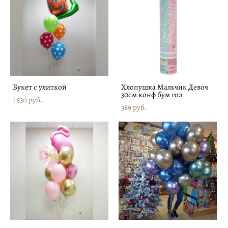
Букет с улиткой
Хлопушка Мальчик Девоч
30см конф бум гол
1 530 pуб.
389 pуб.