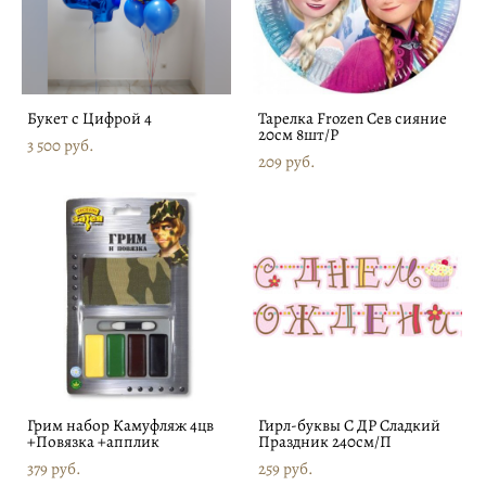
Букет с Цифрой 4
Тарелка Frozen Сев сияние
20см 8шт/Р
3 500 pуб.
209 pуб.
Грим набор Камуфляж 4цв
Гирл-буквы С ДР Сладкий
+Повязка +апплик
Праздник 240см/П
379 pуб.
259 pуб.