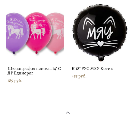
Шелкография пастель 14" С
К 18" РУС МЯУ Котик
ДР Единорог
455 pуб.
189 pуб.