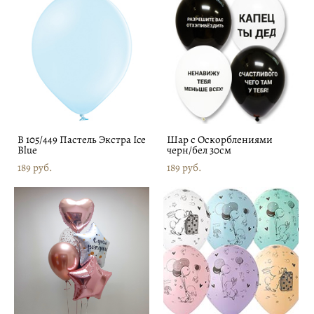
В 105/449 Пастель Экстра Ice
Шар с Оскорблениями
Blue
черн/бел 30см
189 pуб.
189 pуб.