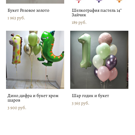
Букет Розовое золото
Шелкография пастель 14"
Зайчик
1 963 pуб.
189 pуб.
Дино,цифра и букет хром
Шар годик и букет
шаров
3 565 pуб.
3 900 pуб.