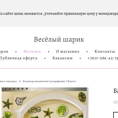
а сайте цены меняются ,уточняйте правильную цену у менеджера
Весёлый шарик
аров
•
Магазин
•
О магазине
•
Контакты
Публичная оферта
•
Вакансии
•
+7917-586-43-7
все товары
>
баннер-комплект камуфляж 12шт/а
Б
25