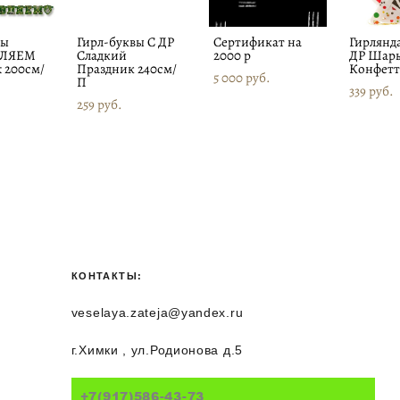
вы
Гирл-буквы С ДР
Сертификат на
Гирлянд
ВЛЯЕМ
Сладкий
2000 р
ДР Шар
 200см/
Праздник 240см/
Конфетт
5 000 pуб.
П
339 pуб.
259 pуб.
КОНТАКТЫ:
veselaya.zateja@yandex.ru
г.Химки , ул.Родионова д.5
+7(917)586-43-73