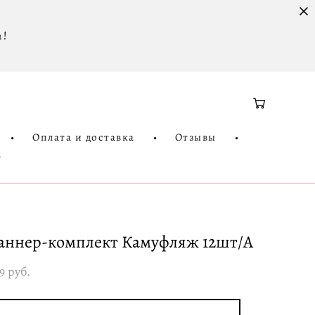
 !
•
Оплата и доставка
•
Отзывы
•
3
аннер-комплект Камуфляж 12шт/А
9 pуб.