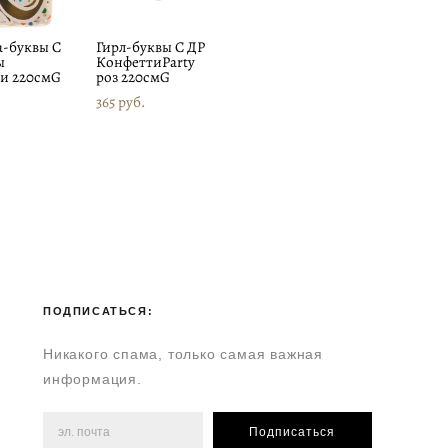
а-буквы С
Гирл-буквы С ДР
ы
КонфеттиParty
и 220смG
роз 220смG
365 pуб.
ПОДПИСАТЬСЯ:
Никакого спама, только самая важная
информация.
Подписаться