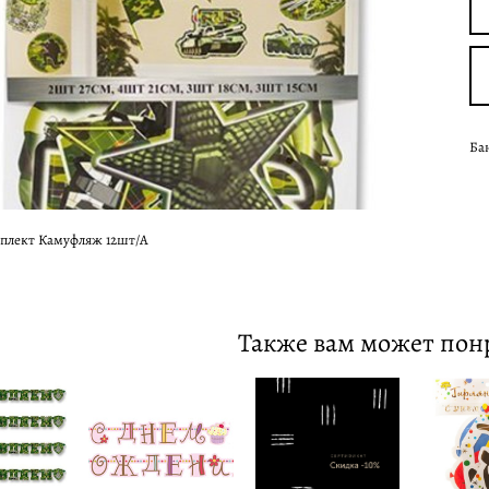
Ба
плект Камуфляж 12шт/А
Также вам может пон