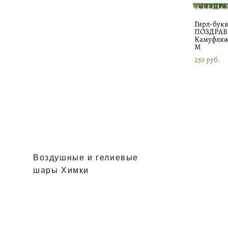
Гирл-бук
ПОЗДРА
Камуфляж
М
259 pуб.
Воздушные и гелиевые
шары Химки