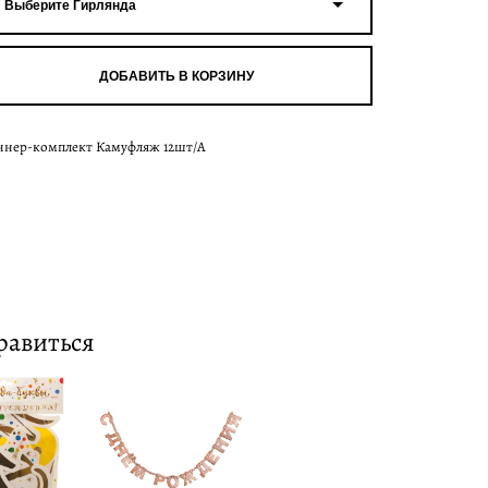
Выберите Гирлянда
ДОБАВИТЬ В КОРЗИНУ
ннер-комплект Камуфляж 12шт/А
равиться