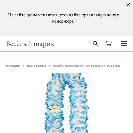
На сайте цены меняются ,уточняйте правильную цену у
менеджера !
Весёлый шарик
магазин
>
все товары
>
гавайи великолепные голубые 101см/а