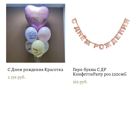
С Днем рождения Красотка
Гирл-буквы С ДР
КонфеттиParty роз 220смG
2 339 pуб.
365 pуб.