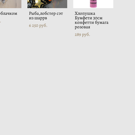
 облачком
Рыба,лобстер сэт
Хлопушка
из шаррв
Бумфети 30см
.
конфетти бумага
6 250 pуб.
розовая
289 pуб.