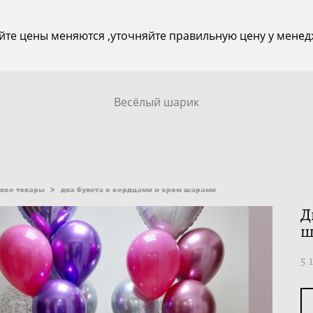
йте цены меняются ,уточняйте правильную цену у менед
Весёлый шарик
все товары
>
два букета с сердцами и хром шарами
Д
ш
5 