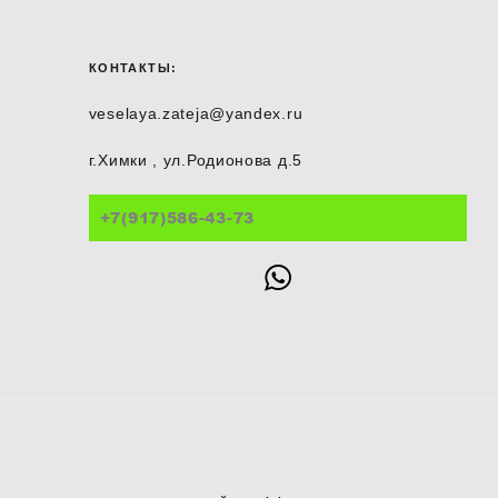
КОНТАКТЫ:
veselaya.zateja@yandex.ru
г.Химки , ул.Родионова д.5
+7(917)586-43-73