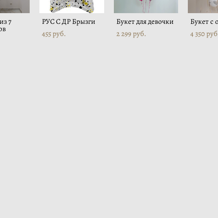
из 7
РУС С ДР Брызги
Букет для девочки
Букет с
ов
455 pуб.
2 299 pуб.
4 350 pуб