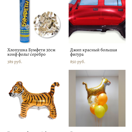
Хлопушка Бумфети 30см
Джип красный большая
конф фольг серебро
фигура
389 pуб.
850 pуб.