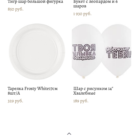
Тигр шар большой фигурка
Букет с леопардом и 6
шаров
850 pуб.
1 930 pуб.
Тарелка Frosty White17см
Шар с рисунком 14"
8шт/A
Хвалебные
329 pуб.
189 pуб.