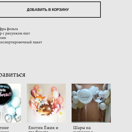
ДОБАВИТЬ В КОРЗИНУ
фра фольга
р с рисунком 6шт
узик
анспортировочный пакет
равиться
ение
Енотик Ёжик и
Шары на