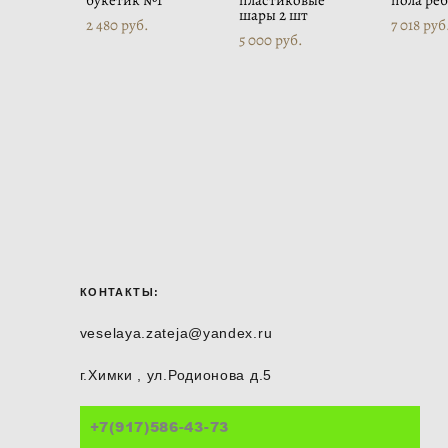
букетик №1
пластиковые
пола ре
шары 2 шт
2 480 pуб.
7 018 pуб
5 000 pуб.
КОНТАКТЫ:
veselaya.zateja@yandex.ru
г.Химки , ул.Родионова д.5
+7(917)586-43-73