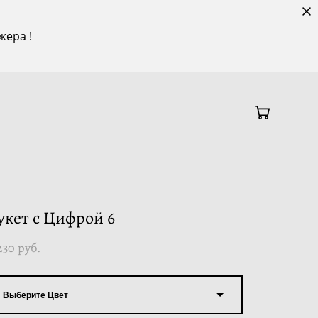
жера !
укет с Цифрой 6
230 pуб.
Выберите Цвет