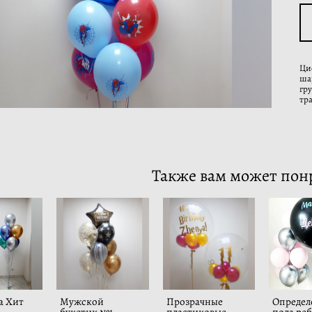
Ци
ша
гр
тр
Также вам может пон
а Хит
Мужской
Прозрачные
Определ