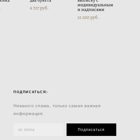
бенка
два букета
выписку с
индивидуальным
.
6 727 pуб.
и надписями
12 200 pуб.
ПОДПИСАТЬСЯ:
Никакого спама, только самая важная
информация.
Подписаться