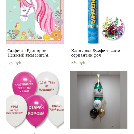
Салфетка Единорог
Хлопушка Бумфети 20см
Нежный 33см 16шт/А
серпантин фол
239 pуб.
289 pуб.