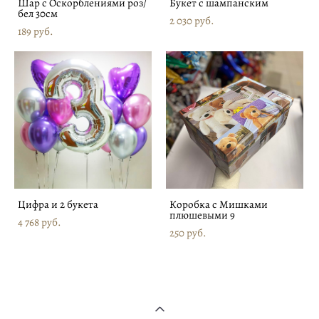
Шар с Оскорблениями роз/
Букет с шампанским
бел 30см
2 030 pуб.
189 pуб.
Цифра и 2 букета
Коробка с Мишками
плюшевыми 9
4 768 pуб.
250 pуб.