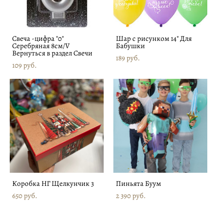
Свеча -цифра "0"
Шар с рисунком 14" Для
Серебряная 8см/V
Бабушки
Вернуться в раздел Свечи
189 pуб.
109 pуб.
Коробка НГ Щелкунчик 3
Пиньята Буум
650 pуб.
2 390 pуб.