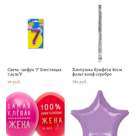
Свеча -цифра "7" Блестящая
Хлопушка Бумфети 80см
7,6см/V
фольг конф серебро
99 pуб.
789 pуб.