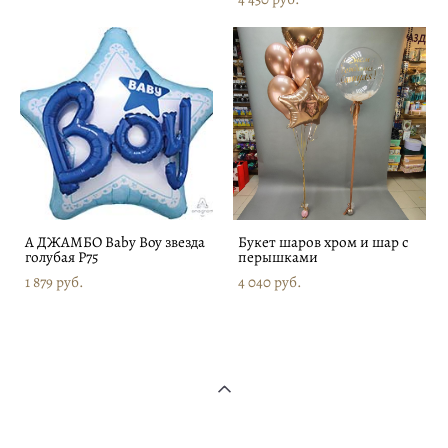
А ДЖАМБО Baby Boy звезда
Букет шаров хром и шар с
голубая P75
перышками
1 879 pуб.
4 040 pуб.