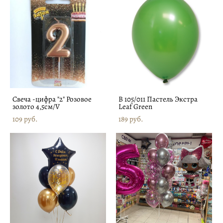
Свеча -цифра "2" Розовое
В 105/011 Пастель Экстра
золото 4,5см/V
Leaf Green
109 pуб.
189 pуб.