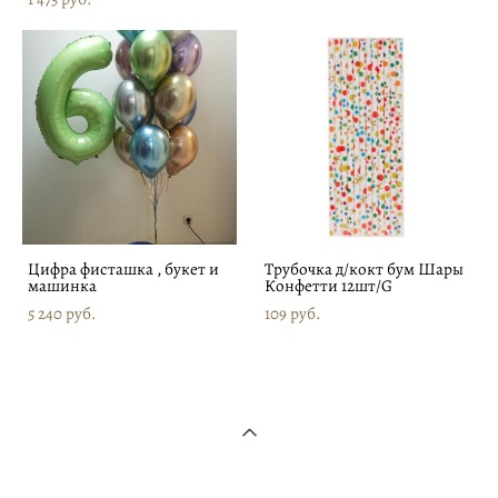
Цифра фисташка , букет и
Трубочка д/кокт бум Шары
машинка
Конфетти 12шт/G
5 240 pуб.
109 pуб.