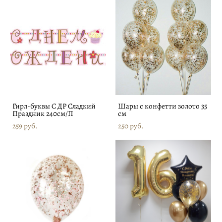
Гирл-буквы С ДР Сладкий
Шары с конфетти золото 35
Праздник 240см/П
см
259 pуб.
250 pуб.