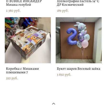
П BUBBLE ИНСАЙДЕР
Шелкография пастель 14" С
Мишка голубой
ДР Космический
2 380 pуб.
189 pуб.
Коробка с Мишками
Букет шаров Веселый зайка
плюшевыми 7
3 850 pуб.
350 pуб.