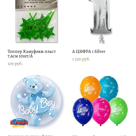
Топпер Камуфляж пласт
А ЦИФРА 1 Silver
7,6см 10шт/А
1 230 pуб.
109 pуб.