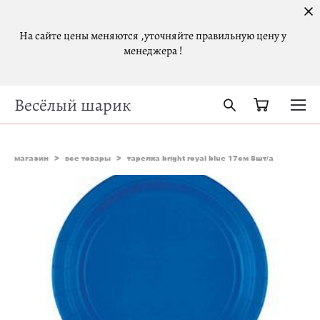
На сайте цены меняются ,уточняйте правильную цену у
менеджера !
Весёлый шарик
магазин
>
все товары
>
тарелка bright royal blue 17см 8шт/a