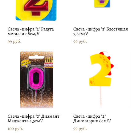
Свеча -цифра "2" Радуга
Свеча -цифра "3" Блестящая
металлик 8см/V
7,6см/V
99 pуб.
99 pуб.
Свеча -цифра "0" Диамант
Свеча -цифра "2"
Маджента 4,5смV
Динозаврик 6см/V
109 pуб.
99 pуб.