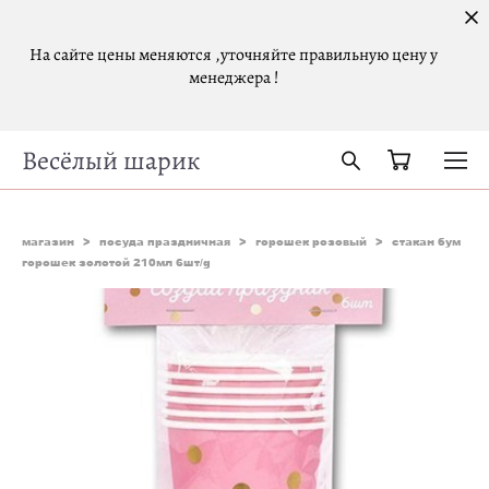
На сайте цены меняются ,уточняйте правильную цену у
менеджера !
Весёлый шарик
магазин
>
посуда праздничная
>
горошек розовый
>
стакан бум
горошек золотой 210мл 6шт/g