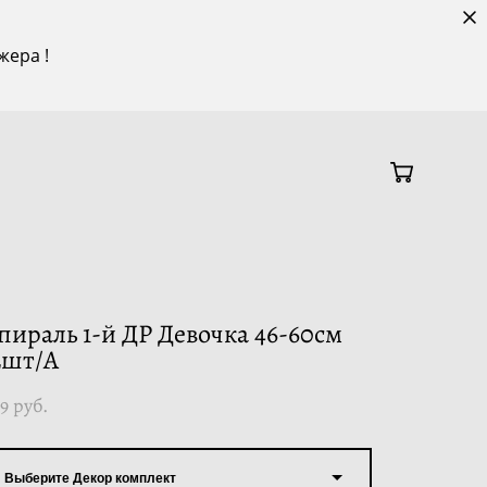
жера !
пираль 1-й ДР Девочка 46-60см
2шт/А
9 pуб.
Выберите Декор комплект