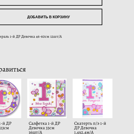
ДОБАВИТЬ В КОРЗИНУ
ираль 1-й ДР Девочка 46-60см 12шт/А
равиться
1-й ДР
Салфетка 1-й ДР
Скатерть п/э 1-й
 23см
Девочка 33см
ДР Девочка
16шт/А
1,4х2,4м/А