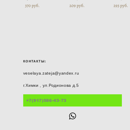
370 pуб.
209 pуб.
293 pуб.
КОНТАКТЫ:
veselaya.zateja@yandex.ru
г.Химки , ул.Родионова д.5
+7(917)586-43-73