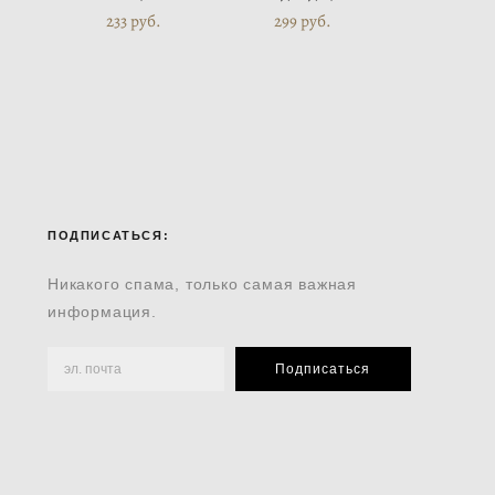
233 pуб.
299 pуб.
ПОДПИСАТЬСЯ:
Никакого спама, только самая важная
информация.
Подписаться