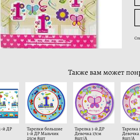
Сп
Также вам может пон
1-й ДР
Тарелки большие
Тарелка 1-й ДР
Тарелка 
1-й ДР Мальчик
Девочка 17см
Девочка
25см 8шт
8шт/A
8шт/A