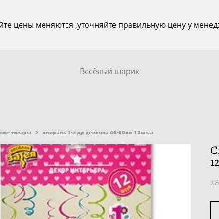
йте цены меняются ,уточняйте правильную цену у менед
Весёлый шарик
все товары
>
спираль 1-й др девочка 46-60см 12шт/а
С
1
28