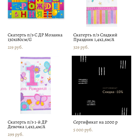
Скатерть п/э С ДР Мозаика
Скатерть п/э Сладкий
130х180см/G
Праздник 1,4х2,6м/А
219 pуб.
329 pуб.
Скатерть п/э 1-й ДР
Сертификат на 2000 р
Девочка 1,4х2,4м/А
5 000 pуб.
299 pуб.