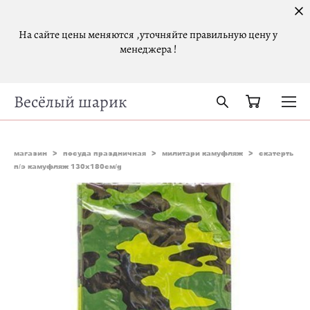
На сайте цены меняются ,уточняйте правильную цену у
менеджера !
Весёлый шарик
магазин
>
посуда праздничная
>
милитари камуфляж
>
скатерть
п/э камуфляж 130х180см/g