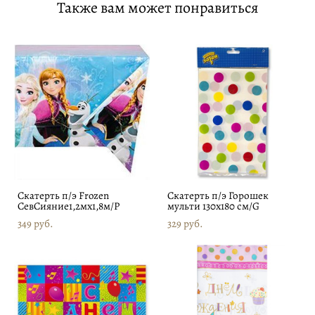
Также вам может понравиться
Скатерть п/э Frozen
Скатерть п/э Горошек
СевСияние1,2мх1,8м/Р
мульти 130х180 см/G
349 pуб.
329 pуб.