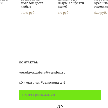
ий
потолок цвета
Шары Конфетти
красны
любые
6шт/G
гномико
9 450 pуб.
199 pуб.
620 pуб.
КОНТАКТЫ:
veselaya.zateja@yandex.ru
г.Химки , ул.Родионова д.5
+7(917)586-43-73