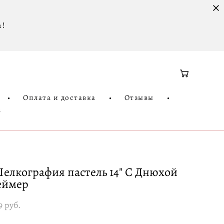
 !
•
Оплата и доставка
•
Отзывы
•
3
елкография пастель 14" С Днюхой
еймер
9 pуб.