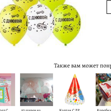
Также вам может пон
пел С
50 шаров на
Колпак С ДР
Коробка