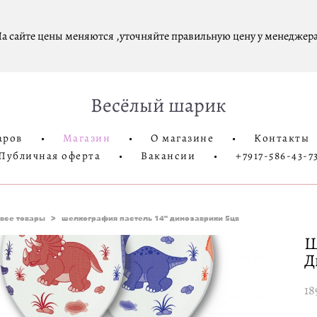
а сайте цены меняются ,уточняйте правильную цену у менеджера
Весёлый шарик
аров
•
Магазин
•
О магазине
•
Контакты
Публичная оферта
•
Вакансии
•
+7917-586-43-7
все товары
>
шелкография пастель 14" динозаврики 5цв
Ш
Д
18