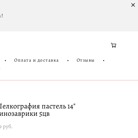
 !
•
Оплата и доставка
•
Отзывы
•
3
елкография пастель 14"
инозаврики 5цв
9 pуб.