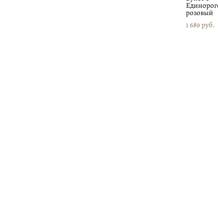
Единорог
розовый
1 689 pуб.