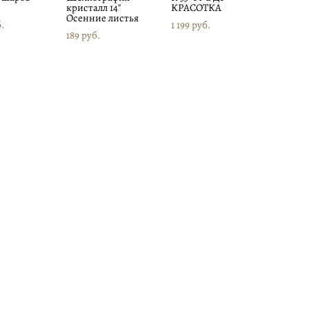
кристалл 14"
КРАСОТКА
Осенние листья
б.
1 199 pуб.
189 pуб.