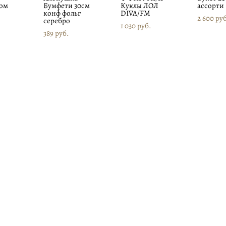
ом
Бумфети 30см
Куклы ЛОЛ
ассорти
конф фольг
DIVA/FM
2 600 pу
серебро
1 030 pуб.
389 pуб.