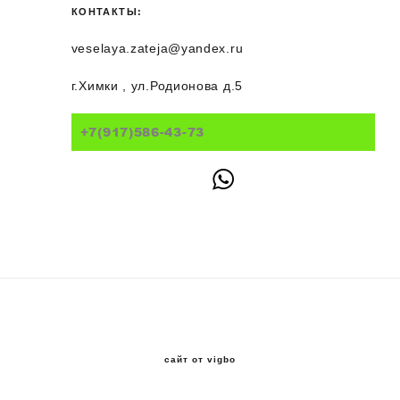
КОНТАКТЫ:
veselaya.zateja@yandex.ru
г.Химки , ул.Родионова д.5
+7(917)586-43-73
сайт от vigbo