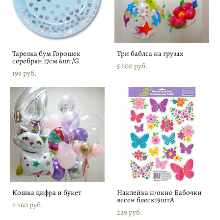
Тарелка бум Горошек
Три баблса на грузах
серебрян 17см 6шт/G
5 600 pуб.
199 pуб.
Кошка цифра и букет
Наклейка н/окно Бабочки
весен блеск19штA
6 660 pуб.
229 pуб.