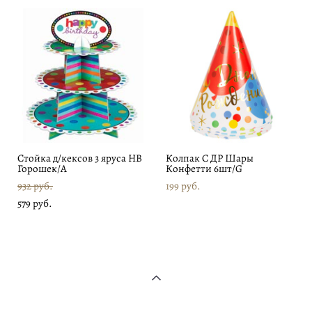
Стойка д/кексов 3 яруса HB
Колпак С ДР Шары
Горошек/А
Конфетти 6шт/G
932 pуб.
199 pуб.
579 pуб.