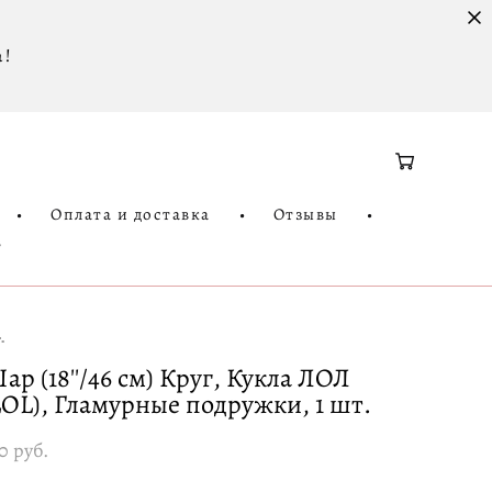
 !
•
Оплата и доставка
•
Отзывы
•
3
.
ар (18''/46 см) Круг, Кукла ЛОЛ
LOL), Гламурные подружки, 1 шт.
0 pуб.