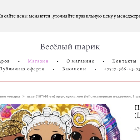
а сайте цены меняются ,уточняйте правильную цену у менеджера
Весёлый шарик
аров
•
Магазин
•
О магазине
•
Контакты
Публичная оферта
•
Вакансии
•
+7917-586-43-7
все товары
>
шар (18''/46 см) круг, кукла лол (lol), гламурные подружки, 1 шт
Ш
(
47