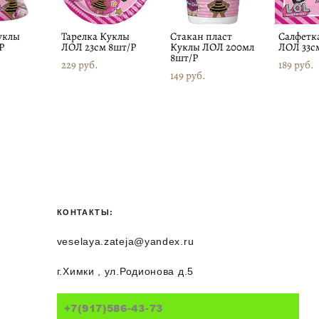
уклы
Тарелка Куклы
Стакан пласт
Салфетк
P
ЛОЛ 23см 8шт/Р
Куклы ЛОЛ 200мл
ЛОЛ 33с
8шт/Р
229 pуб.
189 pуб.
149 pуб.
КОНТАКТЫ:
veselaya.zateja@yandex.ru
г.Химки , ул.Родионова д.5
+7(917)586-43-73