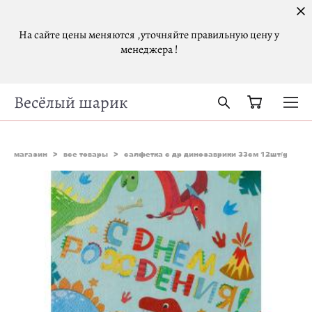
На сайте цены меняются ,уточняйте правильную цену у
менеджера !
Весёлый шарик
магазин
>
все товары
>
салфетка с др динозаврики 33см 12шт/g