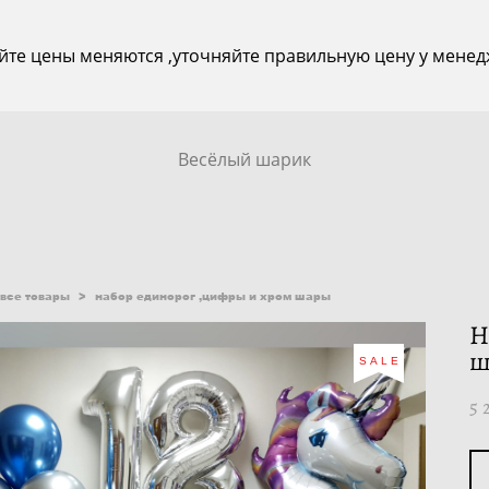
йте цены меняются ,уточняйте правильную цену у менед
Весёлый шарик
все товары
>
набор единорог ,цифры и хром шары
Н
ш
SALE
5 