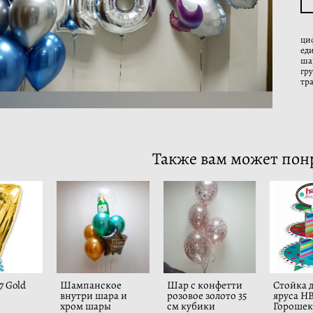
ци
ед
ша
гр
тр
Также вам может пон
 Gold
Шампанское
Шар с конфетти
Стойка д
внутри шара и
розовое золото 35
яруса H
хром шары
см кубики
Горошек