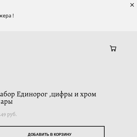
жера !
абор Единорог ,цифры и хром
ары
249 pуб.
ДОБАВИТЬ В КОРЗИНУ