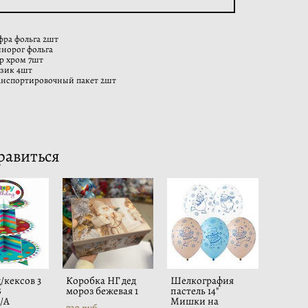
фра фольга 2шт
инорог фольга
р хром 7шт
узик 4шт
анспортировочный пакет 2шт
равиться
/кексов 3
Коробка НГ дед
Шелкография
B
мороз бежевая 1
пастель 14"
/А
Мишки на
730 pуб.