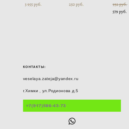
3 955 pуб.
250 pуб.
932 pуб.
579 pуб.
КОНТАКТЫ:
veselaya.zateja@yandex.ru
г.Химки , ул.Родионова д.5
+7(917)586-43-73