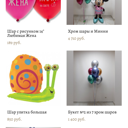
Шар с рисунком 14"
Хром шары и Минни
Любимая Жена
4 710 pуб.
189 pуб.
Шар улитка большая
Букет №2 из 7 хром шаров
850 pуб.
1 400 pуб.